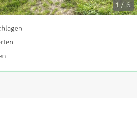
1 / 6
chlagen
erten
en