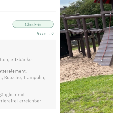
Impressum
Anmelden
Gesamt: 0
tten, Sitzbänke
etterelement,
, Rutsche, Trampolin,
gänglich mit
rierefrei erreichbar