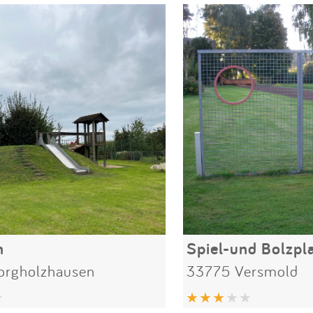
h
orgholzhausen
33775 Versmold