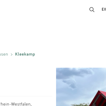
E
Suchen
Eintragen
Kleekamp
usen
>
App
Blog
Partner
Kontakt
hein-Westfalen,