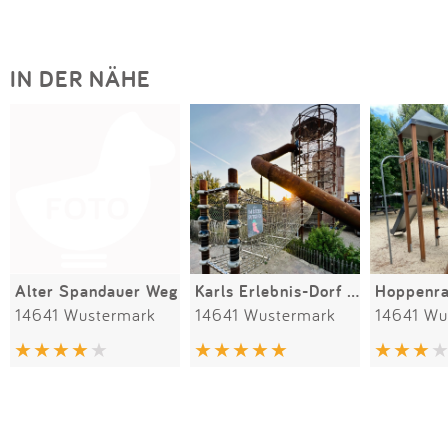
IN DER NÄHE
Alter Spandauer Weg
Karls Erlebnis-Dorf Elstal bei Berlin
Hoppenra
14641 Wustermark
14641 Wustermark
14641 Wu