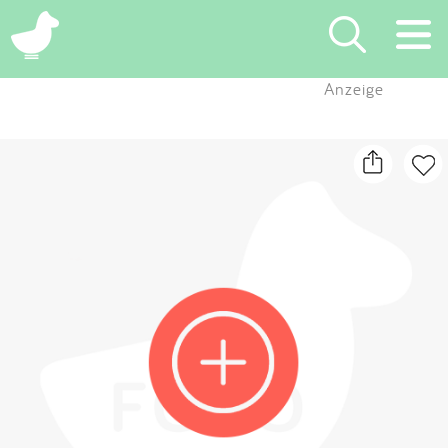
×
Anzeige
Suchen
Eintragen
App
Blog
Partner
Kontakt