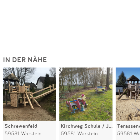
IN DER NÄHE
Schrewenfeld
Kirchweg Schule / Jugendraum
Terassen
59581 Warstein
59581 Warstein
59581 Wa