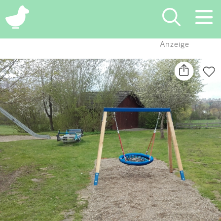
×
Anzeige
Suchen
Eintragen
App
Blog
Partner
Kontakt