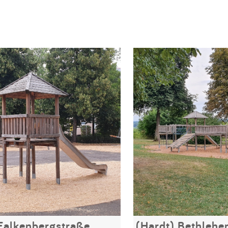
 Falkenbergstraße
(Hardt) Bethlehe