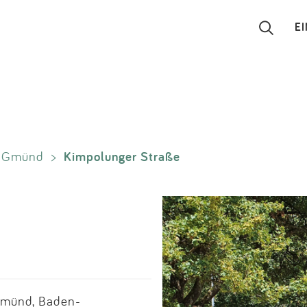
E
Suchen
Eintragen
Kimpolunger Straße
h Gmünd
>
App
Blog
Partner
Kontakt
Gmünd, Baden-