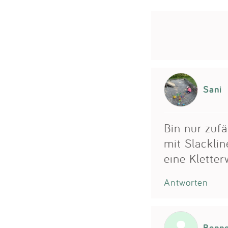
Sani
Bin nur zufä
mit Slackli
eine Klette
Antworten
Benn