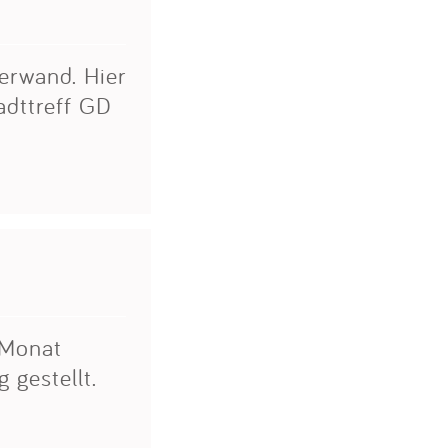
terwand. Hier
adttreff GD
m Monat
 gestellt.