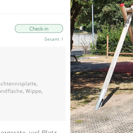
Impressum
Anmelden
Gesamt: 1
schtennisplatte,
andfläche, Wippe,
ergeräte, viel Platz