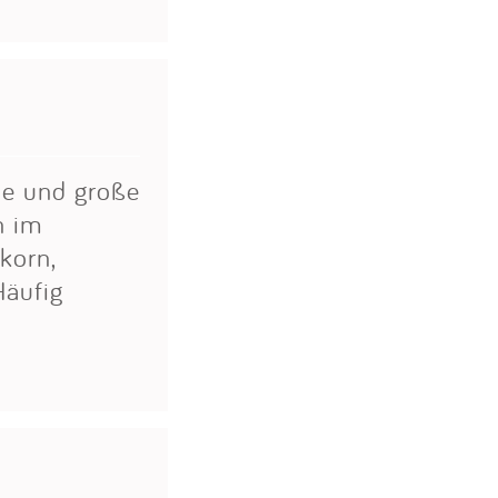
ine und große
n im
lkorn,
Häufig