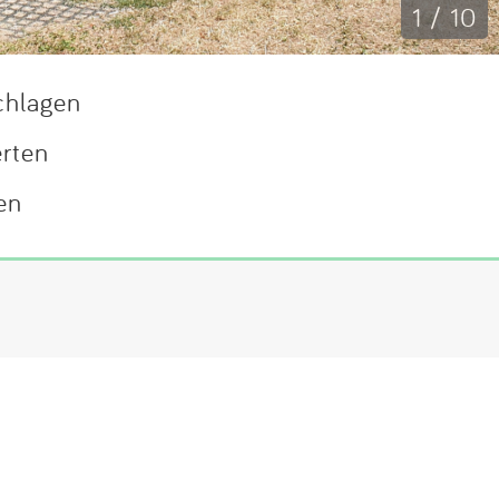
1 / 10
chlagen
erten
en