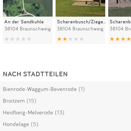
An der Sandkuhle
Scharenbusch/Ziegelwiese
Scharenb
38104 Braunschweig
38104 Braunschweig
38104 Br
NACH STADTTEILEN
Bienrode-Waggum-Bevenrode
(1)
Broitzem
(15)
Heidberg-Melverode
(13)
Hondelage
(5)