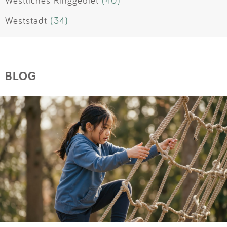
Westliches Ringgebiet
(40)
Weststadt
(34)
BLOG