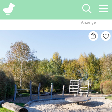
×
Anzeige
Suchen
Eintragen
App
Blog
Partner
Kontakt