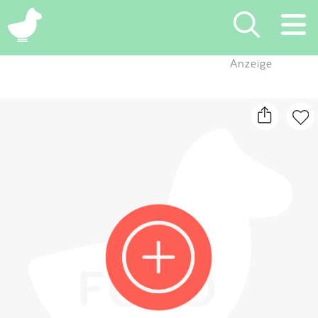
×
Anzeige
Suchen
Eintragen
App
Blog
Partner
Kontakt