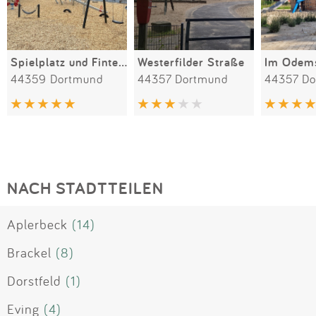
Spielplatz und Fintessplatz an der Erdmannstraße
Westerfilder Straße
Im Odem
44359 Dortmund
44357 Dortmund
44357 D
NACH STADTTEILEN
Aplerbeck
(14)
Brackel
(8)
Dorstfeld
(1)
Eving
(4)