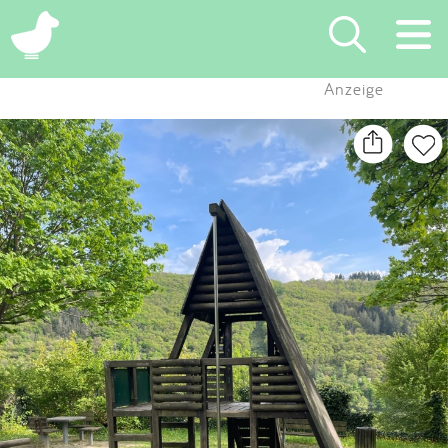
×
Anzeige
Suchen
Eintragen
App
Blog
Partner
Kontakt