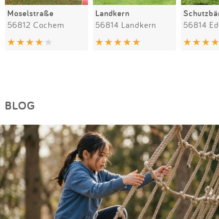
Moselstraße
Landkern
Schutzbär
56812 Cochem
56814 Landkern
56814 Edi
BLOG