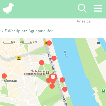
×
Anzeige
Suchen
< Fußballplatz Agrippinaufer
Eintragen
App
Blog
Partner
Kontakt