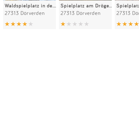
Waldspielplatz in der Worth
Spielplatz am Drögenkamp
Spielpla
27313 Dörverden
27313 Dörverden
27313 Dö