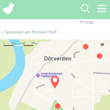
×
Anzeige
Suchen
< Spielplatz am Ehmken Hoff
Eintragen
App
Blog
Partner
Kontakt