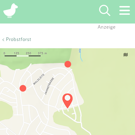
×
Anzeige
Suchen
< Probstforst
Eintragen
App
Blog
Partner
Kontakt