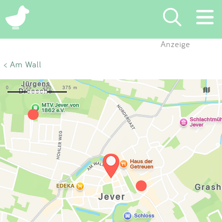
×
Anzeige
Suchen
< Am Wall
Eintragen
App
Blog
Partner
Kontakt