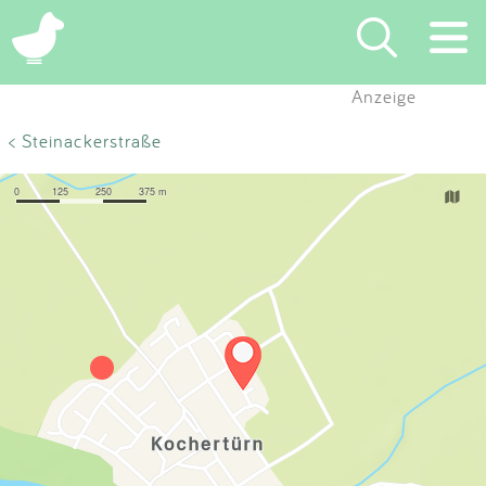
×
Anzeige
Suchen
< Steinackerstraße
Eintragen
App
Blog
Partner
Kontakt