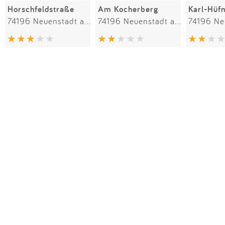
Horschfeldstraße
Am Kocherberg
Karl-Hüf
74196 Neuenstadt am Kocher
74196 Neuenstadt am Kocher