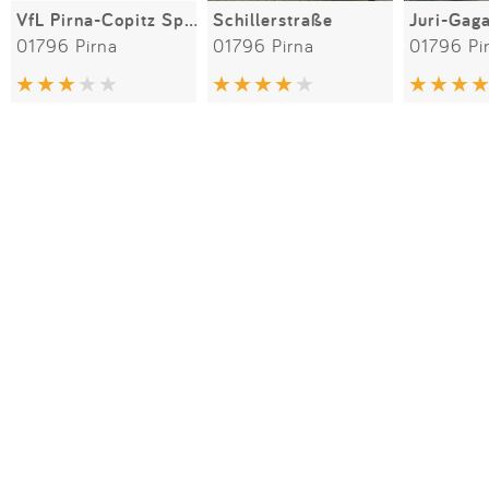
VfL Pirna-Copitz Spielplatz
Schillerstraße
Juri-Gag
01796 Pirna
01796 Pirna
01796 Pi