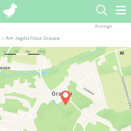
×
Anzeige
Suchen
< Am Jagdschloss Graupa
Eintragen
App
Blog
Partner
Kontakt