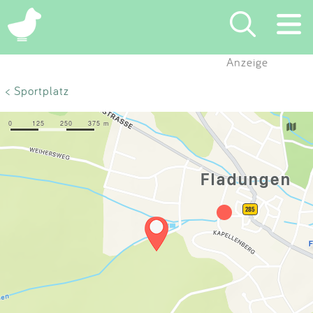
×
Anzeige
Suchen
< Sportplatz
Eintragen
App
Blog
Partner
Kontakt