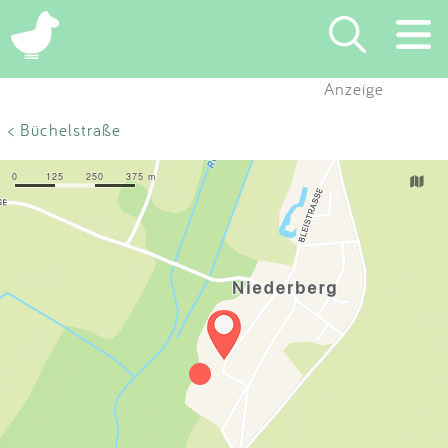
×
Anzeige
Suchen
< Büchelstraße
Eintragen
App
Blog
Partner
Kontakt