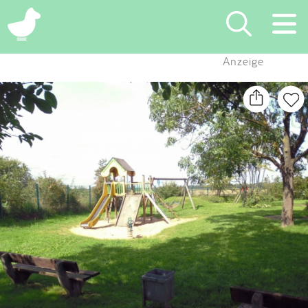
×
Anzeige
Suchen
Eintragen
App
Blog
Partner
Kontakt