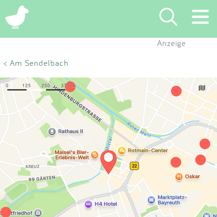
×
Anzeige
Suchen
< Am Sendelbach
Eintragen
App
Blog
Partner
Kontakt