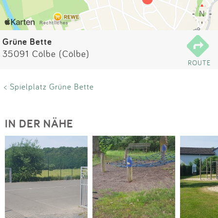
Impressum
Anmelden
Grüne Bette
35091 Cölbe (Cölbe)
ROUTE
< Spielplatz Grüne Bette
IN DER NÄHE