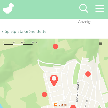
×
Anzeige
Suchen
< Spielplatz Grüne Bette
Eintragen
App
Blog
Partner
Kontakt