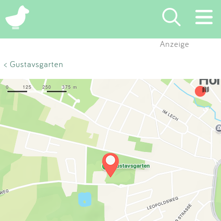
×
Anzeige
Suchen
< Gustavsgarten
Eintragen
App
Blog
Partner
Kontakt