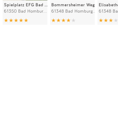
Spielplatz EFG Bad Homburg
Bommersheimer Weg
Elisabet
61350 Bad Homburg vor der Höhe
61348 Bad Homburg vor der Höhe