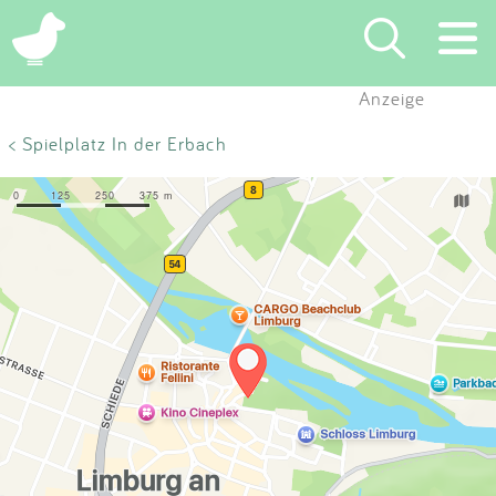
×
Anzeige
Suchen
< Spielplatz In der Erbach
Eintragen
App
Blog
Partner
Kontakt