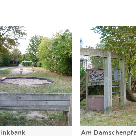
Dinkbank
Am Damschenpf