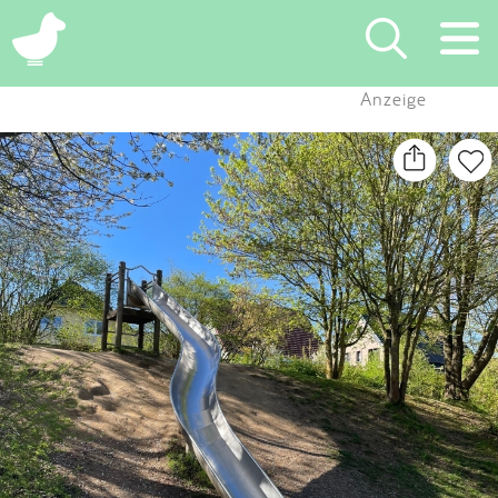
×
Anzeige
Suchen
Eintragen
App
Blog
Partner
Kontakt