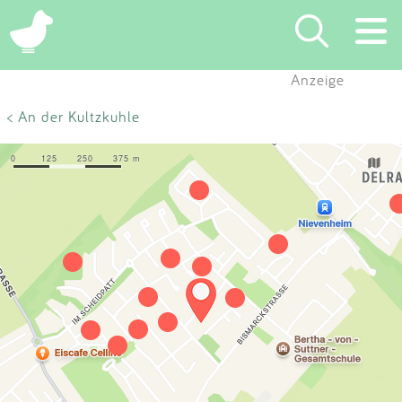
×
Anzeige
Suchen
< An der Kultzkuhle
Eintragen
App
Blog
Partner
Kontakt