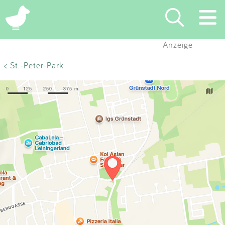
×
Anzeige
Suchen
< St.-Peter-Park
Eintragen
App
Blog
Partner
Kontakt