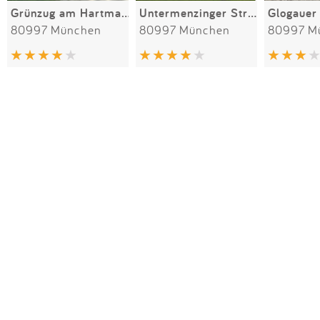
Grünzug am Hartmannshofer Bächl
Untermenzinger Straße
Glogauer 
80997 München
80997 München
80997 M