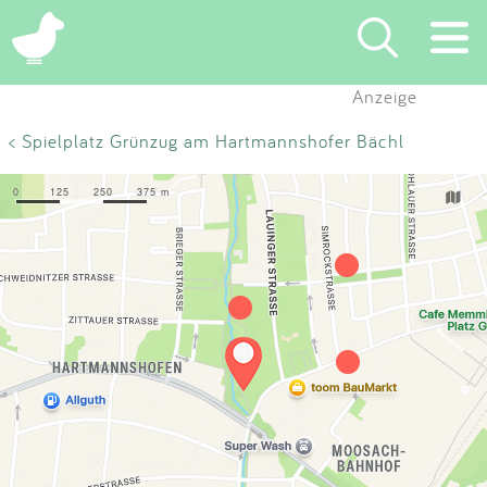
×
Anzeige
Suchen
< Spielplatz Grünzug am Hartmannshofer Bächl
Eintragen
App
Blog
Partner
Kontakt