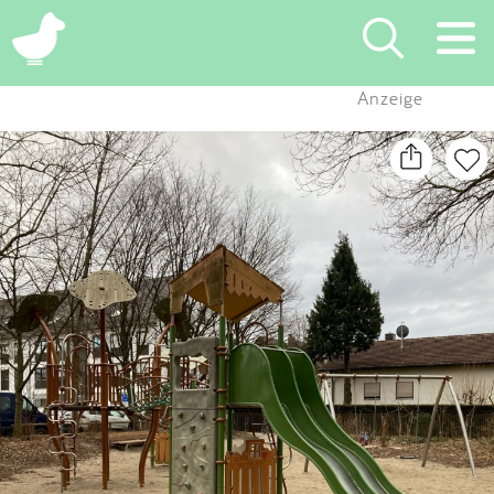
×
Anzeige
Suchen
Eintragen
App
Blog
Partner
Kontakt