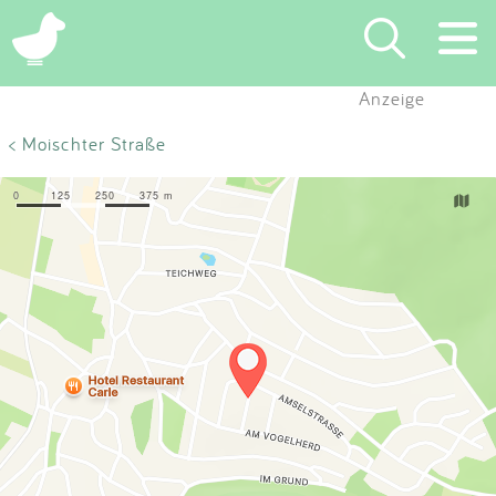
×
Anzeige
Suchen
< Moischter Straße
Eintragen
App
Blog
Partner
Kontakt