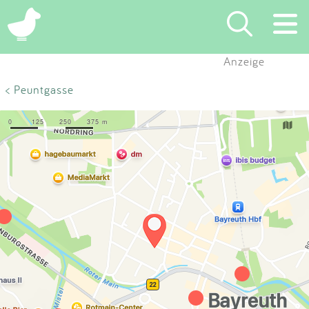
×
Anzeige
Suchen
< Peuntgasse
Eintragen
App
Blog
Partner
Kontakt