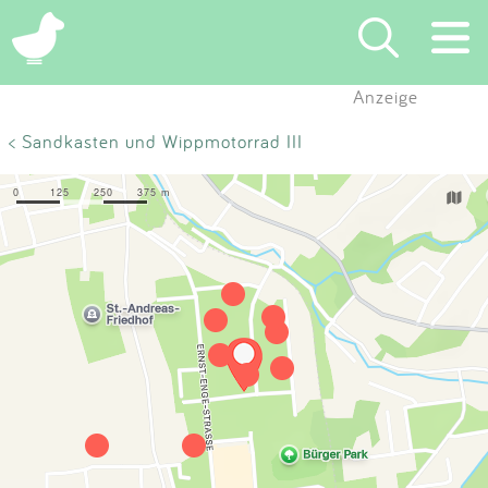
×
Anzeige
Suchen
< Sandkasten und Wippmotorrad III
Eintragen
App
Blog
Partner
Kontakt