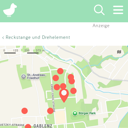
×
Anzeige
Suchen
< Reckstange und Drehelement
Eintragen
App
Blog
Partner
Kontakt