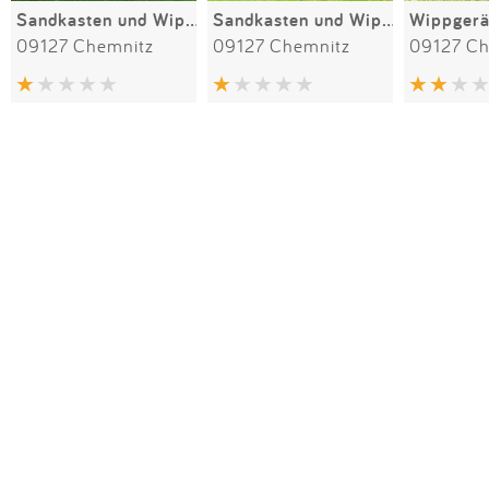
Sandkasten und Wippmotorrad III
Sandkasten und Wipptier
09127 Chemnitz
09127 Chemnitz
09127 Ch