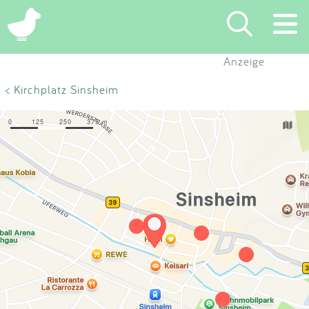
×
Anzeige
Suchen
< Kirchplatz Sinsheim
Eintragen
App
Blog
Partner
Kontakt