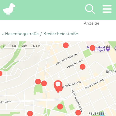
×
Anzeige
Suchen
< Hasenbergstraße / Breitscheidstraße
Eintragen
App
Blog
Partner
Kontakt