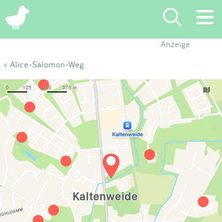
×
Anzeige
Suchen
< Alice-Salomon-Weg
Eintragen
App
Blog
Partner
Kontakt