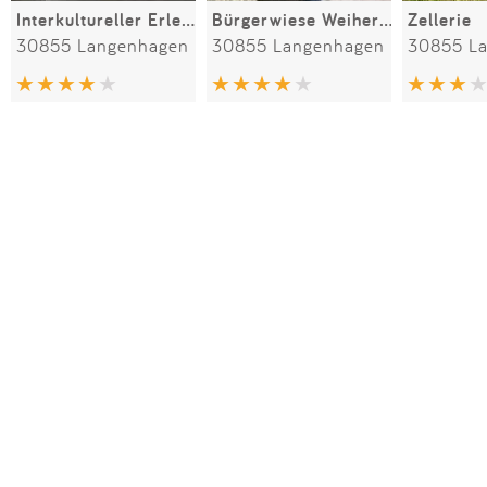
Interkultureller Erlebnispark IKEP
Bürgerwiese Weiherfeld
Zellerie
30855 Langenhagen
30855 Langenhagen
30855 L