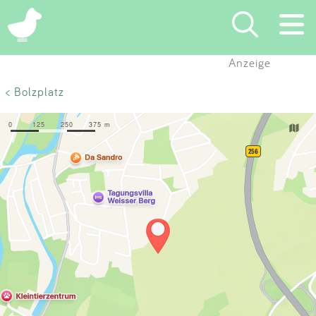
×
Anzeige
Suchen
< Bolzplatz
Eintragen
App
Blog
Partner
Kontakt