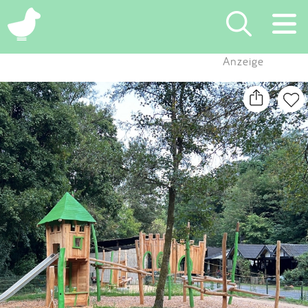
×
Anzeige
Suchen
Eintragen
App
Blog
Partner
Kontakt