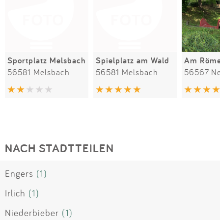
Sportplatz Melsbach
Spielplatz am Wald
Am Röme
56581 Melsbach
56581 Melsbach
56567 N
NACH STADTTEILEN
Engers
(1)
Irlich
(1)
Niederbieber
(1)