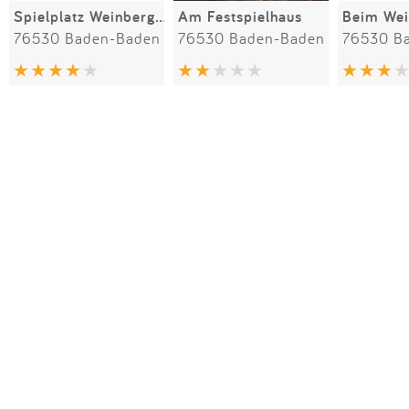
Spielplatz Weinbergstraße
Am Festspielhaus
Beim We
76530 Baden-Baden
76530 Baden-Baden
76530 B