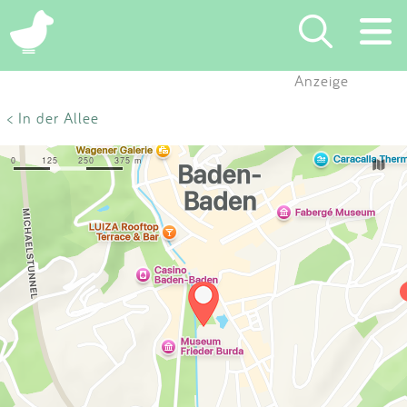
×
Anzeige
Suchen
< In der Allee
Eintragen
App
Blog
Partner
Kontakt