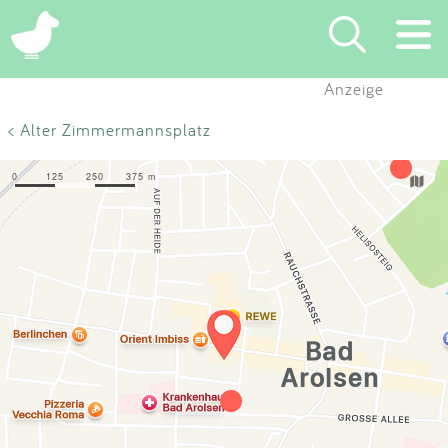
×
Anzeige
Suchen
< Alter Zimmermannsplatz
Eintragen
App
Blog
Partner
Kontakt