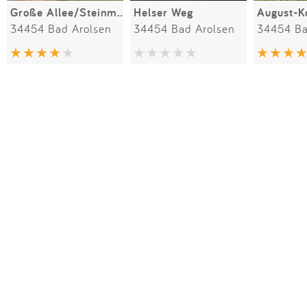
Große Allee/Steinmetzstraße
Helser Weg
August-K
34454 Bad Arolsen
34454 Bad Arolsen
34454 Ba