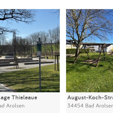
lage Thieleaue
August-Koch-Str
d Arolsen
34454 Bad Arolse