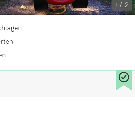
1 / 2
chlagen
erten
en