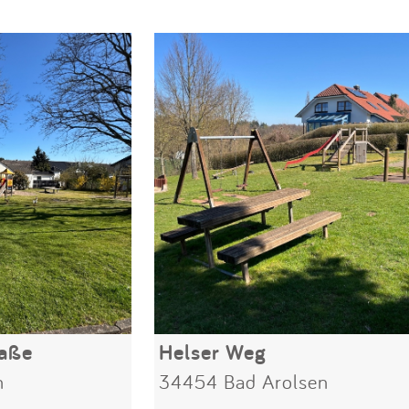
aße
Helser Weg
n
34454 Bad Arolsen