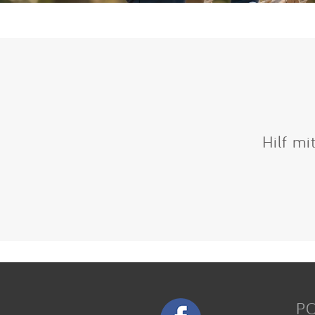
Hilf mi
P