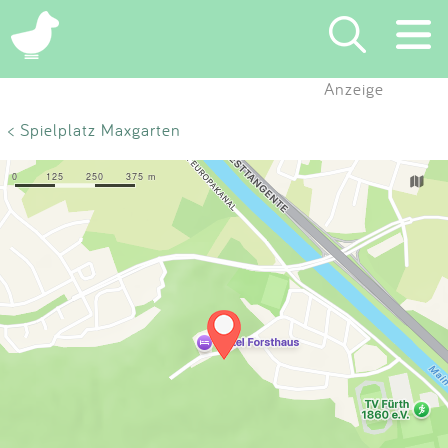
×
Anzeige
Suchen
< Spielplatz Maxgarten
Eintragen
App
Blog
Partner
Kontakt