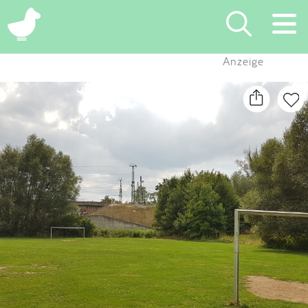
×
Anzeige
Suchen
Eintragen
App
Blog
Partner
Kontakt