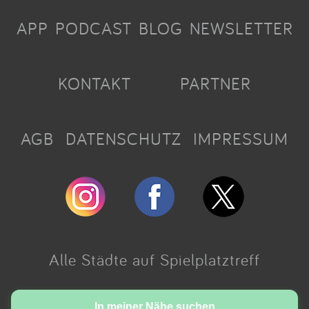
APP
PODCAST
BLOG
NEWSLETTER
KONTAKT
PARTNER
AGB
DATENSCHUTZ
IMPRESSUM
Alle Städte auf Spielplatztreff
Made with love in Cologne.
In meiner Nähe suchen