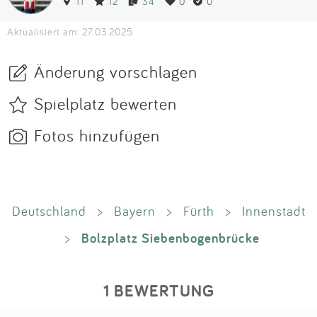
11
12
34
0
0
Aktualisiert am: 27.03.2025
Änderung vorschlagen
Spielplatz bewerten
Fotos hinzufügen
Deutschland
>
Bayern
>
Fürth
>
Innenstadt
Bolzplatz Siebenbogenbrücke
>
1 BEWERTUNG