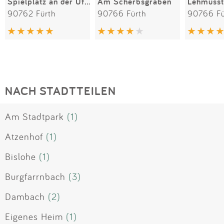
Spielplatz an der Uferpromenade
Am Scherbsgraben
Lehmusst
90762 Fürth
90766 Fürth
90766 Fü
NACH STADTTEILEN
Am Stadtpark
(1)
Atzenhof
(1)
Bislohe
(1)
Burgfarrnbach
(3)
Dambach
(2)
Eigenes Heim
(1)