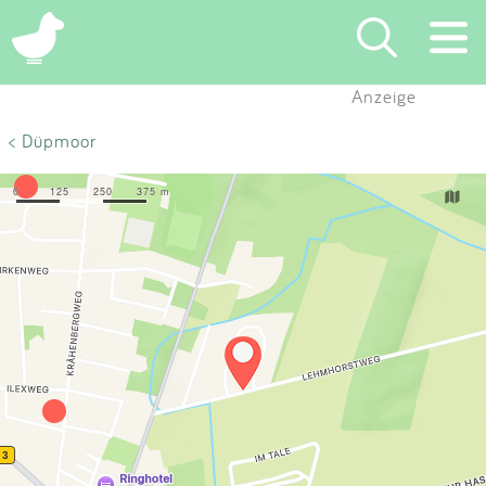
×
Anzeige
Suchen
< Düpmoor
Eintragen
App
Blog
Partner
Kontakt