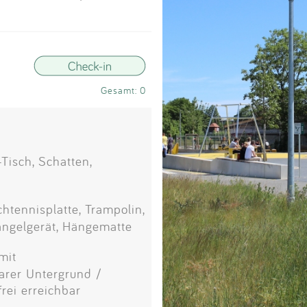
Impressum
Anmelden
Gesamt: 0
Tisch, Schatten,
htennisplatte, Trampolin,
angelgerät, Hängematte
mit
arer Untergrund /
frei erreichbar