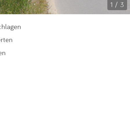
1 / 3
chlagen
erten
en