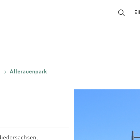
E
Suchen
Eintragen
Allerauenpark
l
>
App
Blog
Partner
Kontakt
Niedersachsen,