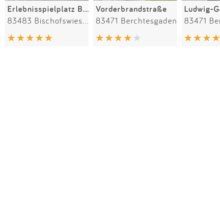
Erlebnisspielplatz Bischofswiesen
Vorderbrandstraße
83483 Bischofswiesen
83471 Berchtesgaden
83471 Be