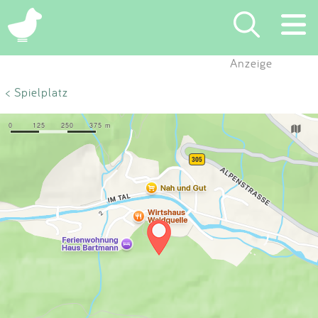
×
Anzeige
Suchen
< Spielplatz
Eintragen
App
Blog
Partner
Kontakt