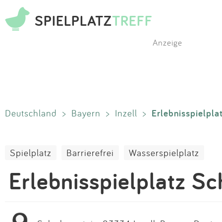
SPIELPLATZ
TREFF
Anzeige
Erlebnisspielpl
Deutschland
>
Bayern
>
Inzell
>
Spielplatz
Barrierefrei
Wasserspielplatz
Erlebnisspielplatz S