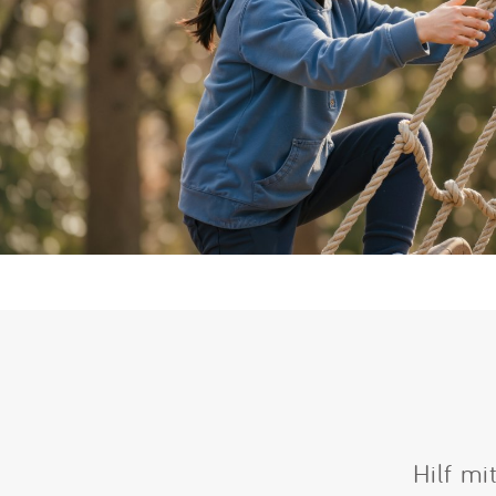
Hilf mi