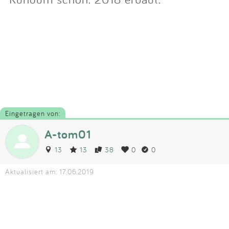
Eingetragen von:
A-tom01
13
13
38
0
0
Aktualisiert am: 17.06.2019