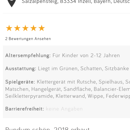
Salzalpensteig, 83334 Inzell, Bayern, Deuts
2 Bewertungen Ansehen
Altersempfehlung:
Für Kinder von 2-12 Jahren
Ausstattung:
Liegt im Grünen, Schatten, Sitzbänke
Spielgeräte:
Klettergerät mit Rutsche, Spielhaus, S
Matschen, Hangelgerät, Sandfläche, Balancier-Elem
Seilkletterpyramide, Kletterwand, Wippe, Federwip
Barrierefreiheit:
keine Angaben
Rundum schön. 2018 erbaut.