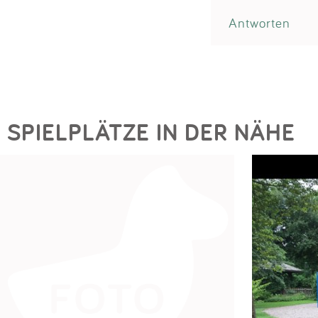
Antworten
SPIELPLÄTZE IN DER NÄHE