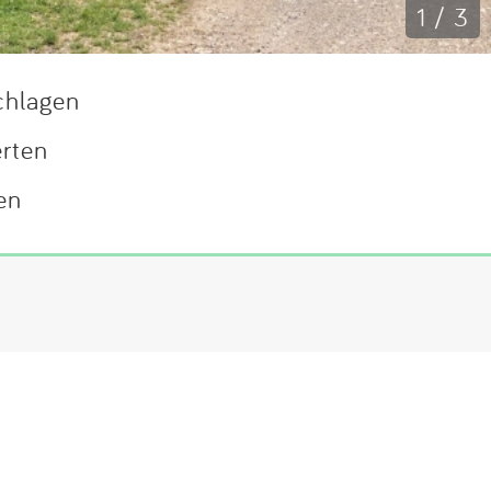
1 / 3
chlagen
erten
en