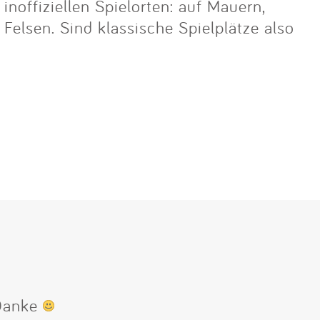
noffiziellen Spielorten: auf Mauern,
lsen. Sind klassische Spielplätze also
 Danke