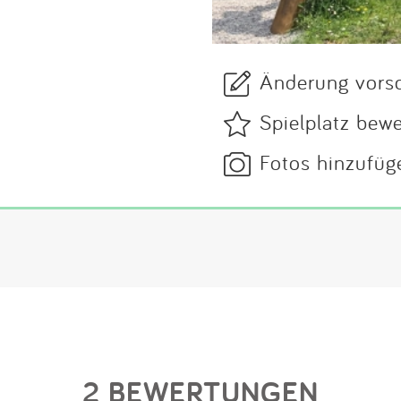
Änderung vors
Spielplatz bew
Fotos hinzufüg
2 BEWERTUNGEN