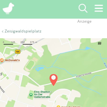
×
Anzeige
Suchen
< Zeisigwaldspielplatz
Eintragen
App
Blog
Partner
Kontakt