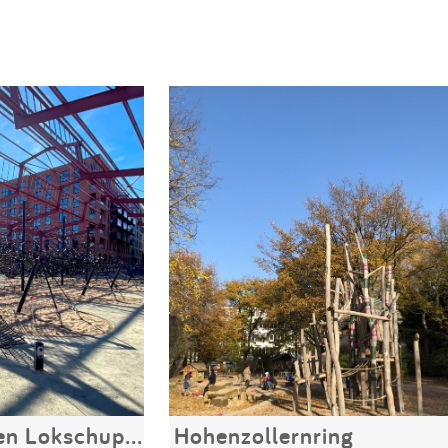
Spielplatz am alten Lokschuppen
Hohenzollernring