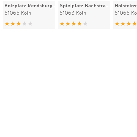
Bolzplatz Rendsburger Platz
Spielplatz Bachstraße
Holsteins
51065 Köln
51063 Köln
51065 Kö