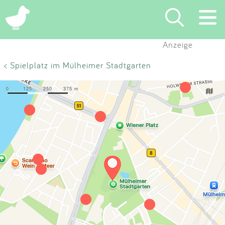
×
Anzeige
Suchen
< Spielplatz im Mülheimer Stadtgarten
Eintragen
App
Blog
Partner
Kontakt