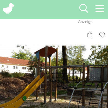
×
Anzeige
Suchen
Eintragen
App
Blog
Partner
Kontakt