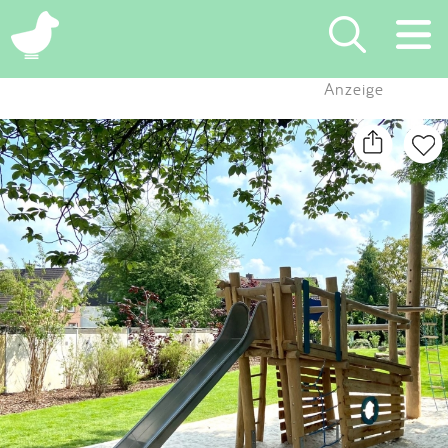
×
Anzeige
Suchen
Eintragen
App
Blog
Partner
Kontakt