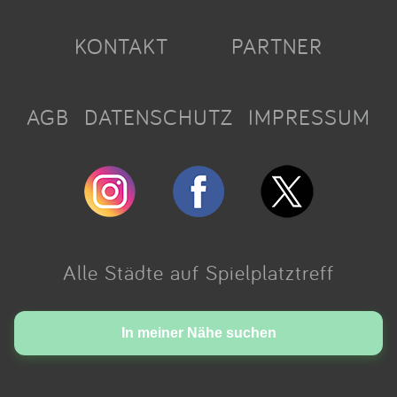
KONTAKT
PARTNER
AGB
DATENSCHUTZ
IMPRESSUM
Alle Städte auf Spielplatztreff
Made with love in Cologne.
In meiner Nähe suchen