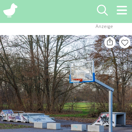
×
Anzeige
Suchen
Eintragen
App
Blog
Partner
Kontakt