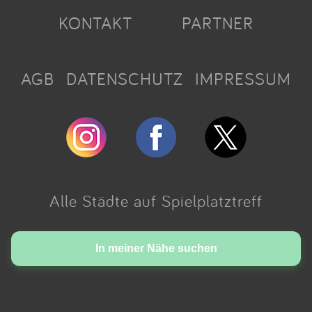
KONTAKT
PARTNER
AGB
DATENSCHUTZ
IMPRESSUM
Alle Städte auf Spielplatztreff
Made with love in Cologne.
In meiner Nähe suchen